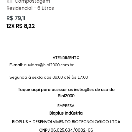
KIT Compostagem
Residencial - 6 Litros
Preço
R$ 79,11
normal
12X R$ 8,22
ATENDIMENTO
E-mail:
duvidas@biol2000.com.br
Segunda à sexta das 09:00 até às 17:00
Toque aqui para acessar as instruções de uso do
Biol2000
EMPRESA
Bioplus Indústria
BIOPLUS - DESENVOLVIMENTO BIOTECNOLOGICO LTDA
CNPJ
06.025.634/0002-66