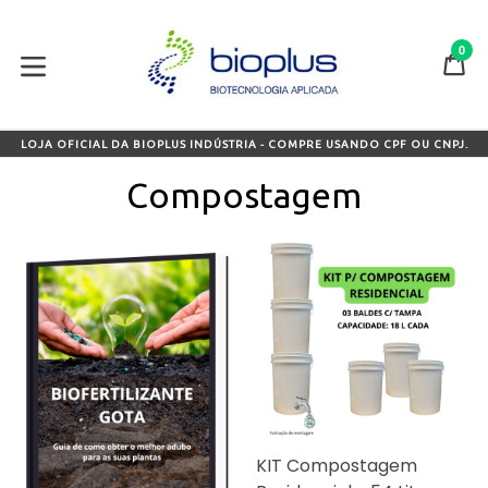
Pular
para
0
o
CA
CA
conteúdo
expandir/colapsar
LOJA OFICIAL DA BIOPLUS INDÚSTRIA - COMPRE USANDO CPF OU CNPJ.
Compostagem
KIT Compostagem