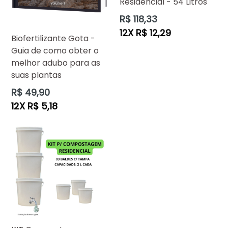
Residencial - 54 Litros
Preço
R$ 118,33
normal
12X R$ 12,29
Biofertilizante Gota -
Guia de como obter o
melhor adubo para as
suas plantas
Preço
R$ 49,90
normal
12X R$ 5,18